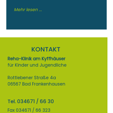
Mehr lesen ...
KONTAKT
Reha-Klinik am Kyffhäuser
für Kinder und Jugendliche
Rottlebener Straße 4a
06567 Bad Frankenhausen
Tel. 034671 / 66 30
Fax 034671 / 66 323