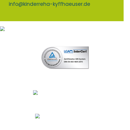
info@kinderreha-kyffhaeuser.de